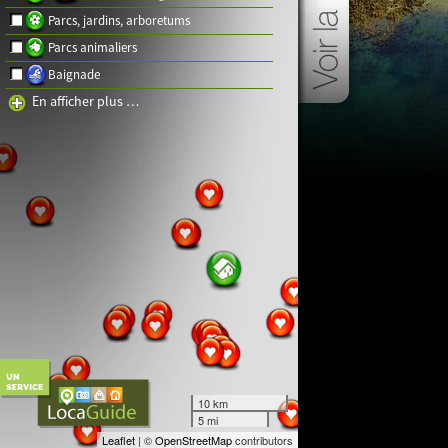
Parcs, jardins, arboretums
Parcs animaliers
Baignade
En afficher plus …
10 km
5 mi
Leaflet
| ©
OpenStreetMap
contributors