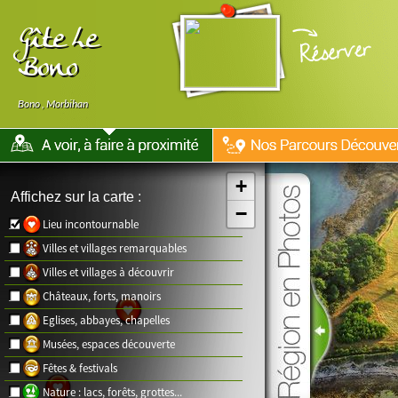
Gîte Le
Bono
Bono
,
Morbihan
+
Affichez sur la carte :
−
Lieu incontournable
Villes et villages remarquables
Villes et villages à découvrir
Châteaux, forts, manoirs
Eglises, abbayes, chapelles
Musées, espaces découverte
Fêtes & festivals
Nature : lacs, forêts, grottes...