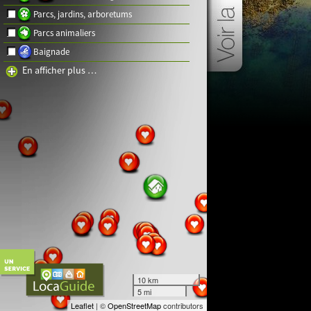
Parcs, jardins, arboretums
Parcs animaliers
Baignade
En afficher plus …
10 km
5 mi
Leaflet
| ©
OpenStreetMap
contributors