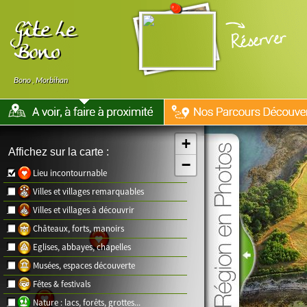
Gîte Le
Bono
Bono
,
Morbihan
+
Affichez sur la carte :
−
Lieu incontournable
Villes et villages remarquables
Villes et villages à découvrir
Châteaux, forts, manoirs
Eglises, abbayes, chapelles
Musées, espaces découverte
Fêtes & festivals
Nature : lacs, forêts, grottes...